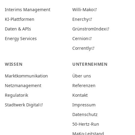
Interims Management
Willi-Mako
KI-Plattformen
Enerchy
Daten & APIs
GrünstromIndex
Energy Services
Cernion
Corrently
WISSEN
UNTERNEHMEN
Marktkommunikation
Über uns
Netzmanagement
Referenzen
Regulatorik
Kontakt
Stadtwerk Digital
Impressum
Datenschutz
50-Hertz-Run
MaKo-Leitstand