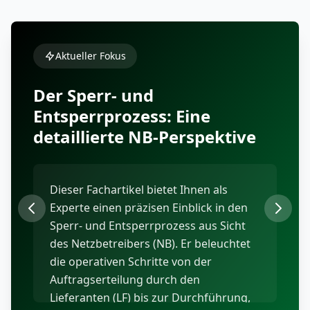
Aktueller Fokus
Aktueller Fokus
Aktueller Fokus
Der Sperr- und
Entsperrprozess: Eine
detaillierte NB-Perspektive
Dieser Fachartikel bietet Ihnen als
Experte einen präzisen Einblick in den
Wie navigieren Sie Ihr Unternehmen
Als Experte im deutschen Energiemarkt
Sperr- und Entsperrprozess aus Sicht
sicher durch die dynamische
stehen Sie vor der Herausforderung,
des Netzbetreibers (NB). Er beleuchtet
Energielandschaft 2026? Dieser
komplexe Abrechnungsprozesse
die operativen Schritte von der
Kalender bietet Ihnen als
zwischen Netzbetreibern (NB),
Auftragserteilung durch den
Energieexperten den entscheidenden
Messstellenbetreibern (MSB) und
Lieferanten (LF) bis zur Durchführung,
Vorteil, indem er präzise Antworten auf
Lieferanten (LF) fehlerfrei zu gestalten.