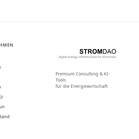
EHMEN
n
Premium Consulting & KI-
Tools
für die Energiewirtschaft
m
tz
Run
stand