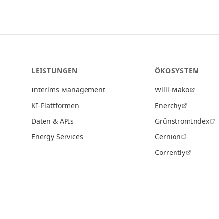
LEISTUNGEN
ÖKOSYSTEM
Interims Management
Willi-Mako
KI-Plattformen
Enerchy
Daten & APIs
GrünstromIndex
Energy Services
Cernion
Corrently