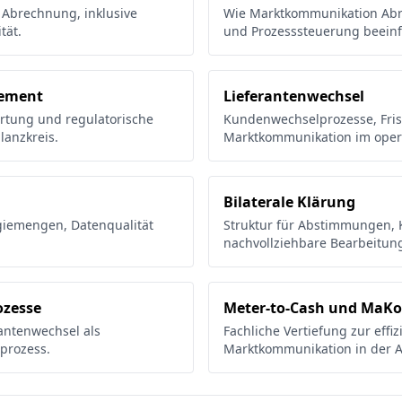
 Abrechnung, inklusive
Wie Marktkommunikation Abre
tät.
und Prozesssteuerung beeinfl
gement
Lieferantenwechsel
rtung und regulatorische
Kundenwechselprozesse, Fri
lanzkreis.
Marktkommunikation im opera
Bilaterale Klärung
giemengen, Datenqualität
Struktur für Abstimmungen, K
nachvollziehbare Bearbeitun
zesse
Meter-to-Cash und MaKo
antenwechsel als
Fachliche Vertiefung zur effi
prozess.
Marktkommunikation in der 