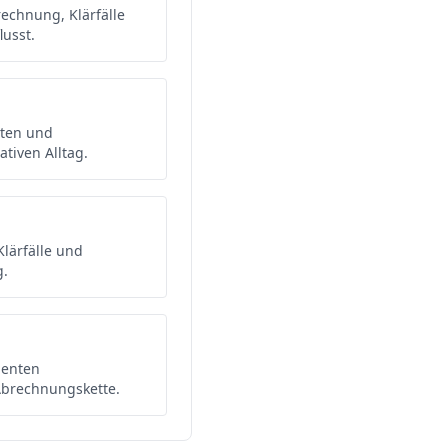
chnung, Klärfälle
usst.
sten und
tiven Alltag.
lärfälle und
g.
zienten
Abrechnungskette.