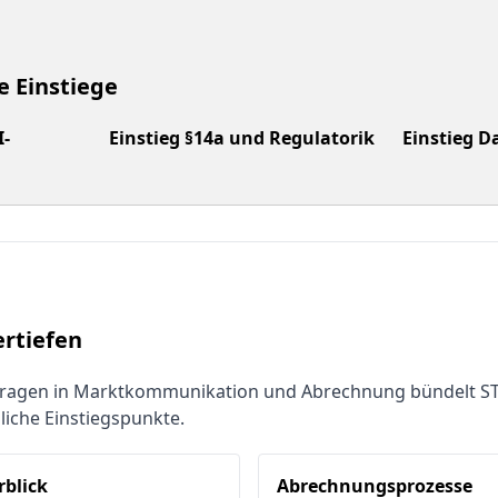
e Einstiege
I-
Einstieg §14a und Regulatorik
Einstieg D
ertiefen
Fragen in Marktkommunikation und Abrechnung bündelt 
liche Einstiegspunkte.
rblick
Abrechnungsprozesse