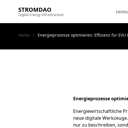
Zum Inhalt springen
STROMDAO
Leist
Digital Energy Infrastructure
Home
/
Energieprozesse optimieren: Effizienz für EVU
Energieprozesse optimie
Energiewirtschaftliche 
neue digitale Werkzeuge.
nur zu beschreiben, sond