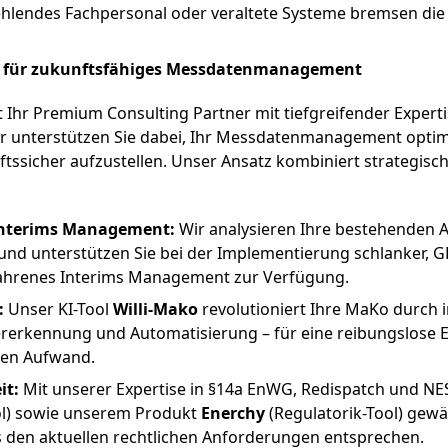
hlendes Fachpersonal oder veraltete Systeme bremsen die D
 für zukunftsfähiges Messdatenmanagement
r Premium Consulting Partner mit tiefgreifender Expertise
ir unterstützen Sie dabei, Ihr Messdatenmanagement optim
ftssicher aufzustellen. Unser Ansatz kombiniert strategisc
Interims Management:
Wir analysieren Ihre bestehenden Ab
und unterstützen Sie bei der Implementierung schlanker, 
rfahrenes Interims Management zur Verfügung.
:
Unser KI-Tool
Willi-Mako
revolutioniert Ihre MaKo durch i
ererkennung und Automatisierung – für eine reibungslos
len Aufwand.
it:
Mit unserer Expertise in §14a EnWG, Redispatch und NE
l) sowie unserem Produkt
Enerchy
(Regulatorik-Tool) gewäh
 den aktuellen rechtlichen Anforderungen entsprechen.