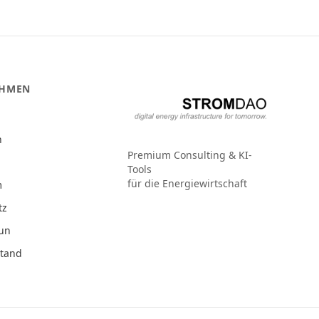
EHMEN
n
Premium Consulting & KI-
Tools
für die Energiewirtschaft
m
tz
Run
stand