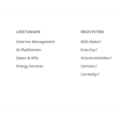
LEISTUNGEN
ÖKOSYSTEM
Interims Management
Willi-Mako
KI-Plattformen
Enerchy
Daten & APIs
GrünstromIndex
Energy Services
Cernion
Corrently