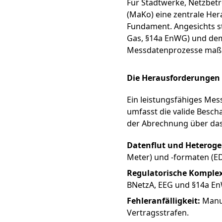
Für Stadtwerke, Netzbetr
(MaKo) eine zentrale He
Fundament. Angesichts s
Gas, §14a EnWG) und dem 
Messdatenprozesse maßge
Die Herausforderunge
Ein leistungsfähiges Mes
umfasst die valide Besch
der Abrechnung über das
Datenflut und Heteroge
Meter) und -formaten (ED
Regulatorische Komplex
BNetzA, EEG und §14a E
Fehleranfälligkeit:
Manue
Vertragsstrafen.