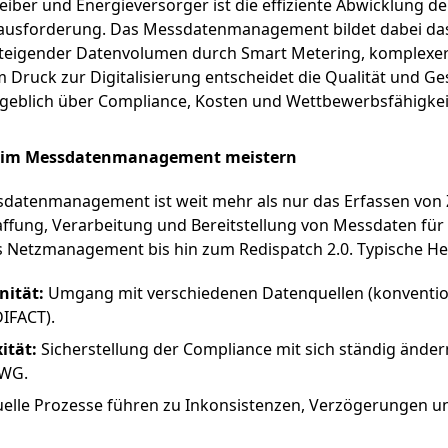
eiber und Energieversorger ist die effiziente Abwicklung
rausforderung. Das Messdatenmanagement bildet dabei das
teigender Datenvolumen durch Smart Metering, komplexer 
Druck zur Digitalisierung entscheidet die Qualität und Ge
blich über Compliance, Kosten und Wettbewerbsfähigkei
n im Messdatenmanagement meistern
sdatenmanagement ist weit mehr als nur das Erfassen von 
affung, Verarbeitung und Bereitstellung von Messdaten für v
 Netzmanagement bis hin zum Redispatch 2.0. Typische He
nität:
Umgang mit verschiedenen Datenquellen (konvention
IFACT).
ität:
Sicherstellung der Compliance mit sich ständig ände
nWG.
lle Prozesse führen zu Inkonsistenzen, Verzögerungen un