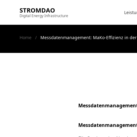
Zum Inhalt springen
STROMDAO
Leist
Digital Energy Infrastructure
Home
/
Messdatenmanagement: MaKo-Effizienz in der 
Messdatenmanagement: M
Messdatenmanagement: 